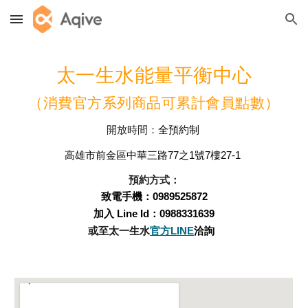
Skip to main content
Skip to navigation
太一生水能量平衡中心
（
消費官方系列商品可累計會員點數
）
開放時間：
全預約制
高雄市前金區中華三路77之1號7樓27-1
預約方式：
致電手機：0989525872
加入 Line Id：0988331639
或至太一生水
官方LINE
洽詢